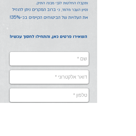
ותקבלו החלטות לגבי מבנה התיק.
ברוב המקרים ניתן להוזיל
נסיון העבר מלמד, כי
-35%!
את העלויות של הביטוחים הקיימים בכ
השאירו פרטים כאן, והתחילו לחסוך עכשיו!
שלח
והתחל
לחסוך
עכשיו!