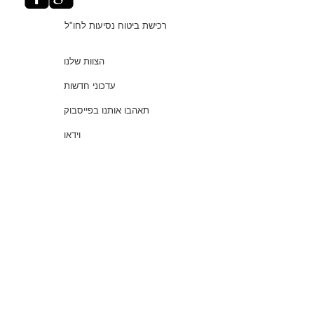
רכישת ביטוח נסיעות לחו"ל
הצוות שלנו
עדכוני חדשות
תאהבו אותנו בפייסבוק
וידאו
"עושים סדר בביטוחים"
שירותים
שאלות נפוצות
עמוד ראשי
© 2021 כל הזכויות שמורות למלמוד סוכנות לביטוח