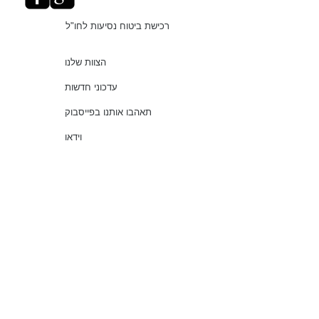
רכישת ביטוח נסיעות לחו"ל
הצוות שלנו
עדכוני חדשות
תאהבו אותנו בפייסבוק
וידאו
"עושים סדר בביטוחים"
שירותים
שאלות נפוצות
עמוד ראשי
© 2021 כל הזכויות שמורות למלמוד סוכנות לביטוח