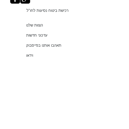
רכישת ביטוח נסיעות לחו"ל
הצוות שלנו
עדכוני חדשות
תאהבו אותנו בפייסבוק
וידאו
"עושים סדר בביטוחים"
שירותים
שאלות נפוצות
עמוד ראשי
© 2021 כל הזכויות שמורות למלמוד סוכנות לביטוח