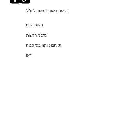
רכישת ביטוח נסיעות לחו"ל
הצוות שלנו
עדכוני חדשות
תאהבו אותנו בפייסבוק
וידאו
"עושים סדר בביטוחים"
שירותים
שאלות נפוצות
עמוד ראשי
© 2021 כל הזכויות שמורות למלמוד סוכנות לביטוח