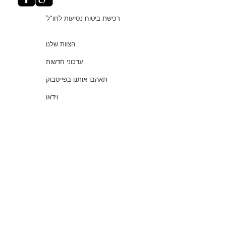
רכישת ביטוח נסיעות לחו"ל
הצוות שלנו
עדכוני חדשות
תאהבו אותנו בפייסבוק
וידאו
"עושים סדר בביטוחים"
שירותים
שאלות נפוצות
עמוד ראשי
© 2021 כל הזכויות שמורות למלמוד סוכנות לביטוח