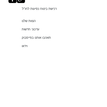
רכישת ביטוח נסיעות לחו"ל
הצוות שלנו
עדכוני חדשות
תאהבו אותנו בפייסבוק
וידאו
"עושים סדר בביטוחים"
שירותים
שאלות נפוצות
עמוד ראשי
© 2021 כל הזכויות שמורות למלמוד סוכנות לביטוח