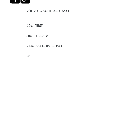
רכישת ביטוח נסיעות לחו"ל
הצוות שלנו
עדכוני חדשות
תאהבו אותנו בפייסבוק
וידאו
"עושים סדר בביטוחים"
שירותים
שאלות נפוצות
עמוד ראשי
© 2021 כל הזכויות שמורות למלמוד סוכנות לביטוח