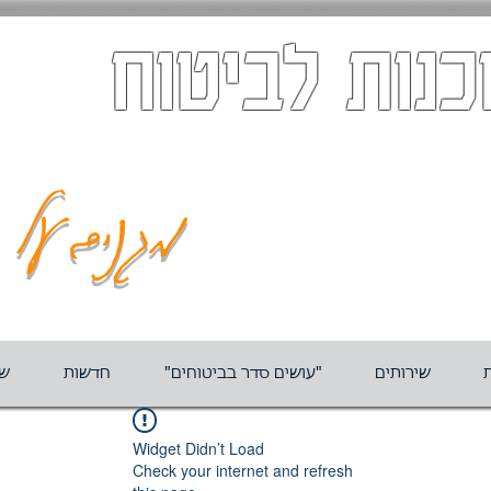
כנות לביטוח
מגנים על ה
ת
שירותים
"עושים סדר בביטוחים"
חדשות
שא
Widget Didn’t Load
Check your internet and refresh