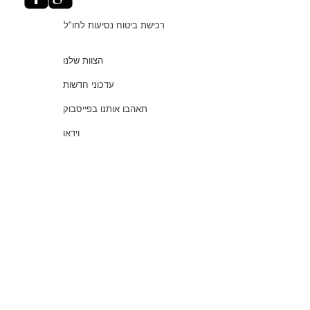
רכישת ביטוח נסיעות לחו"ל
הצוות שלנו
עדכוני חדשות
תאהבו אותנו בפייסבוק
וידאו
"עושים סדר בביטוחים"
שירותים
שאלות נפוצות
עמוד ראשי
© 2021 כל הזכויות שמורות למלמוד סוכנות לביטוח