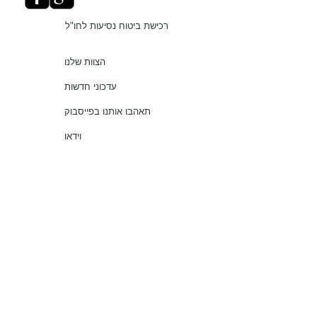
רכישת ביטוח נסיעות לחו"ל
הצוות שלנו
עדכוני חדשות
תאהבו אותנו בפייסבוק
וידאו
"עושים סדר בביטוחים"
שירותים
שאלות נפוצות
עמוד ראשי
© 2021 כל הזכויות שמורות למלמוד סוכנות לביטוח