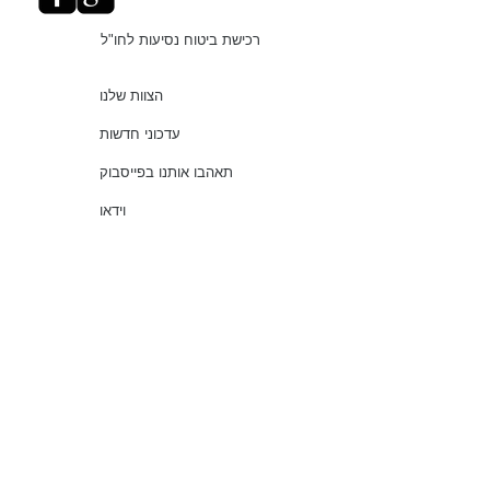
רכישת ביטוח נסיעות לחו"ל
הצוות שלנו
עדכוני חדשות
תאהבו אותנו בפייסבוק
וידאו
"עושים סדר בביטוחים"
שירותים
שאלות נפוצות
עמוד ראשי
© 2021 כל הזכויות שמורות למלמוד סוכנות לביטוח