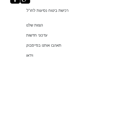
רכישת ביטוח נסיעות לחו"ל
הצוות שלנו
עדכוני חדשות
תאהבו אותנו בפייסבוק
וידאו
"עושים סדר בביטוחים"
שירותים
שאלות נפוצות
עמוד ראשי
© 2021 כל הזכויות שמורות למלמוד סוכנות לביטוח