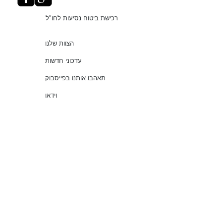
רכישת ביטוח נסיעות לחו"ל
הצוות שלנו
עדכוני חדשות
תאהבו אותנו בפייסבוק
וידאו
"עושים סדר בביטוחים"
שירותים
שאלות נפוצות
עמוד ראשי
© 2021 כל הזכויות שמורות למלמוד סוכנות לביטוח