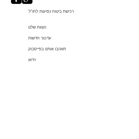
רכישת ביטוח נסיעות לחו"ל
הצוות שלנו
עדכוני חדשות
תאהבו אותנו בפייסבוק
וידאו
"עושים סדר בביטוחים"
שירותים
שאלות נפוצות
עמוד ראשי
© 2021 כל הזכויות שמורות למלמוד סוכנות לביטוח