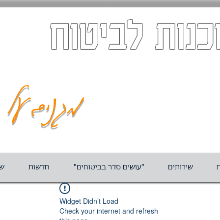
כנות לביטוח
מגנים על ה
ת
שירותים
"עושים סדר בביטוחים"
חדשות
שא
Widget Didn’t Load
Check your internet and refresh