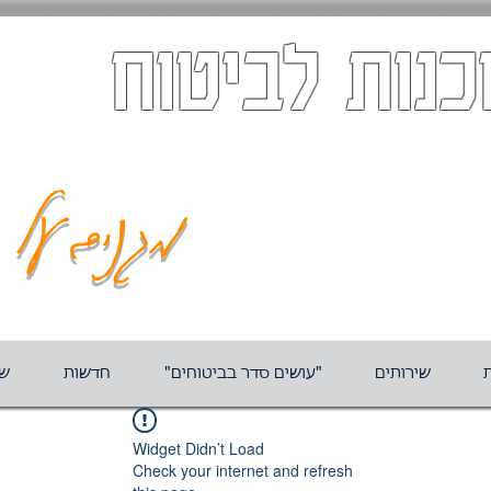
כנות לביטוח
מגנים על ה
ת
שירותים
"עושים סדר בביטוחים"
חדשות
שא
Widget Didn’t Load
Check your internet and refresh